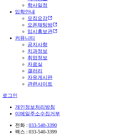
학사일정
입학안내
모집요강
오픈채팅방
입시홍보관
커뮤니티
공지사항
치과정보
취업정보
자료실
갤러리
자유게시판
관련사이트
로그인
개인정보처리방침
이메일주소수집거부
전화 :
033-540-3390
팩스 : 033-540-3399