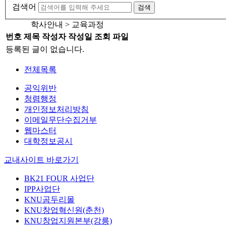
검색어
검색
학사안내 > 교육과정
번호
제목
작성자
작성일
조회
파일
등록된 글이 없습니다.
전체목록
공익위반
청렴행정
개인정보처리방침
이메일무단수집거부
웹마스터
대학정보공시
교내사이트 바로가기
BK21 FOUR 사업단
IPP사업단
KNU곰두리몰
KNU창업혁신원(춘천)
KNU창업지원본부(강릉)