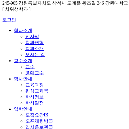
245-905 강원특별자치도 삼척시 도계읍 황조길 346 강원대학
[ 치위생학과 ]
로그인
학과소개
인사말
학과연혁
학과소개
오시는 길
교수소개
교수
명예교수
학사안내
교육과정
편성교과목
학사정보
학사일정
입학안내
모집요강
오픈채팅방
입시홍보관