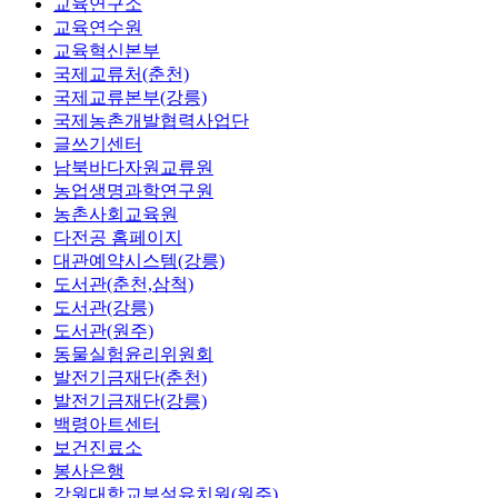
교육연구소
교육연수원
교육혁신본부
국제교류처(춘천)
국제교류본부(강릉)
국제농촌개발협력사업단
글쓰기센터
남북바다자원교류원
농업생명과학연구원
농촌사회교육원
다전공 홈페이지
대관예약시스템(강릉)
도서관(춘천,삼척)
도서관(강릉)
도서관(원주)
동물실험윤리위원회
발전기금재단(춘천)
발전기금재단(강릉)
백령아트센터
보건진료소
봉사은행
강원대학교부설유치원(원주)