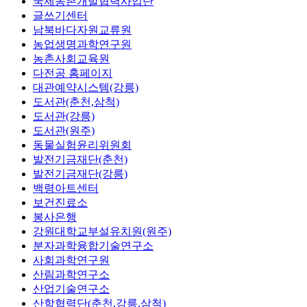
국제농촌개발협력사업단
글쓰기센터
남북바다자원교류원
농업생명과학연구원
농촌사회교육원
다전공 홈페이지
대관예약시스템(강릉)
도서관(춘천,삼척)
도서관(강릉)
도서관(원주)
동물실험윤리위원회
발전기금재단(춘천)
발전기금재단(강릉)
백령아트센터
보건진료소
봉사은행
강원대학교부설유치원(원주)
분자과학융합기술연구소
사회과학연구원
산림과학연구소
산업기술연구소
산학협력단(춘천,강릉,삼척)