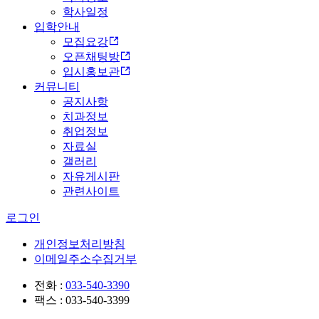
학사일정
입학안내
모집요강
오픈채팅방
입시홍보관
커뮤니티
공지사항
치과정보
취업정보
자료실
갤러리
자유게시판
관련사이트
로그인
개인정보처리방침
이메일주소수집거부
전화 :
033-540-3390
팩스 : 033-540-3399