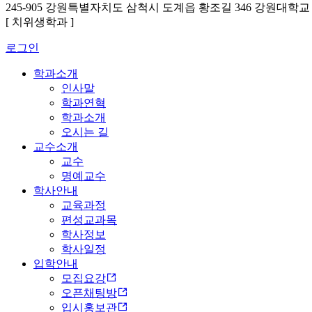
245-905 강원특별자치도 삼척시 도계읍 황조길 346 강원대학
[ 치위생학과 ]
로그인
학과소개
인사말
학과연혁
학과소개
오시는 길
교수소개
교수
명예교수
학사안내
교육과정
편성교과목
학사정보
학사일정
입학안내
모집요강
오픈채팅방
입시홍보관