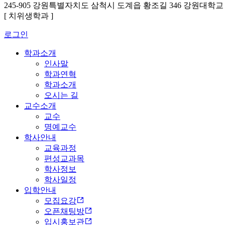
245-905 강원특별자치도 삼척시 도계읍 황조길 346 강원대학
[ 치위생학과 ]
로그인
학과소개
인사말
학과연혁
학과소개
오시는 길
교수소개
교수
명예교수
학사안내
교육과정
편성교과목
학사정보
학사일정
입학안내
모집요강
오픈채팅방
입시홍보관