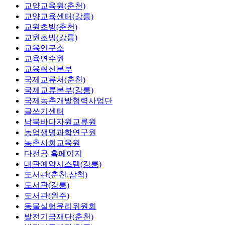
교양교육원(춘천)
교양교육센터(강릉)
교원초빙(춘천)
교원초빙(강릉)
교육연구소
교육연수원
교육혁신본부
국제교류처(춘천)
국제교류본부(강릉)
국제농촌개발협력사업단
글쓰기센터
남북바다자원교류원
농업생명과학연구원
농촌사회교육원
다전공 홈페이지
대관예약시스템(강릉)
도서관(춘천,삼척)
도서관(강릉)
도서관(원주)
동물실험윤리위원회
발전기금재단(춘천)