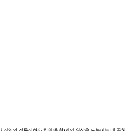
 직역의 전문직화와 치위생(학)계의 위상을 드높이는 데 공헌