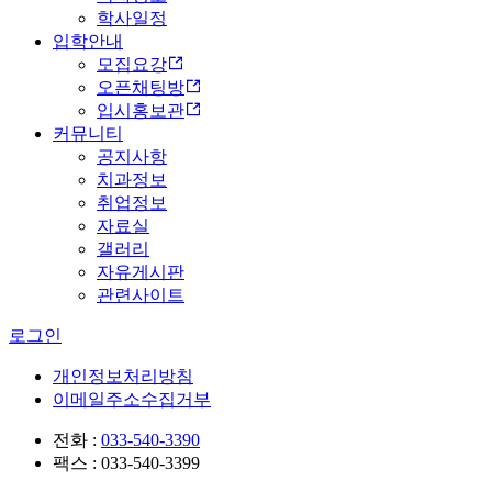
학사일정
입학안내
모집요강
오픈채팅방
입시홍보관
커뮤니티
공지사항
치과정보
취업정보
자료실
갤러리
자유게시판
관련사이트
로그인
개인정보처리방침
이메일주소수집거부
전화 :
033-540-3390
팩스 : 033-540-3399