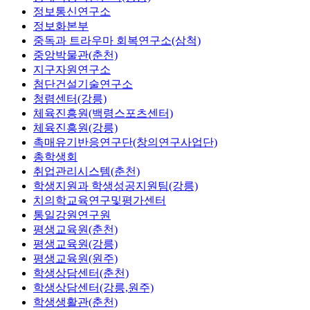
장애학생지원센터(강릉)
정보통신연구소
정보화본부
중독과 트라우마 회복연구소(삼척)
중앙박물관(춘천)
지구자원연구소
첨단건설기술연구소
청렴센터(강릉)
체육진흥원(백령스포츠센터)
체육진흥원(강릉)
촉매유기반응연구단(창의연구사업단)
총학생회
취업관리시스템(춘천)
학생지원과 학생성공지원팀(강릉)
치의학교육연구및평가센터
통일강원연구원
평생교육원(춘천)
평생교육원(강릉)
평생교육원(원주)
학생상담센터(춘천)
학생상담센터(강릉,원주)
학생생활관(춘천)