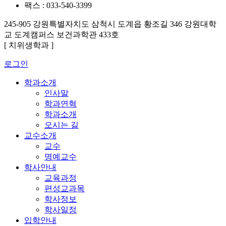
팩스 : 033-540-3399
245-905 강원특별자치도 삼척시 도계읍 황조길 346 강원대학
교 도계캠퍼스 보건과학관 433호
[ 치위생학과 ]
로그인
학과소개
인사말
학과연혁
학과소개
오시는 길
교수소개
교수
명예교수
학사안내
교육과정
편성교과목
학사정보
학사일정
입학안내