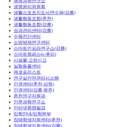
생명과학연구소
생명윤리위원회
생활스포츠지도사연수원(강릉)
생활협동조합(춘천)
생활협동조합(강릉)
성과관리센터(강릉)
수목진단센터
소방방재연구센터
스마트인프라연구소(강릉)
스마트캠퍼스(e-루리)
시설물 고장신고
실험동물센터
에코포리스트
연구실안전관리시스템
인권센터(춘천,삼척)
인권센터(강릉,원주)
춘천연구지원과
인문과학연구소
인터넷증명발급
입학안내/입학본부
장애학생지원센터(춘천)