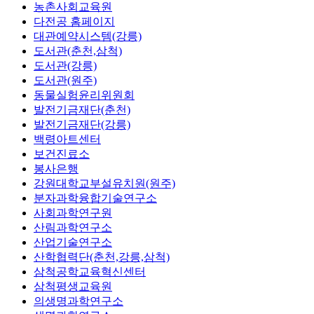
농촌사회교육원
다전공 홈페이지
대관예약시스템(강릉)
도서관(춘천,삼척)
도서관(강릉)
도서관(원주)
동물실험윤리위원회
발전기금재단(춘천)
발전기금재단(강릉)
백령아트센터
보건진료소
봉사은행
강원대학교부설유치원(원주)
분자과학융합기술연구소
사회과학연구원
산림과학연구소
산업기술연구소
산학협력단(춘천,강릉,삼척)
삼척공학교육혁신센터
삼척평생교육원
의생명과학연구소