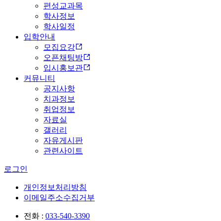
편성교과목
학사정보
학사일정
입학안내
모집요강
오픈채팅방
입시홍보관
커뮤니티
공지사항
치과정보
취업정보
자료실
갤러리
자유게시판
관련사이트
로그인
개인정보처리방침
이메일주소수집거부
전화 :
033-540-3390